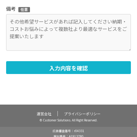
備考
任意
If you
入力内容を確認
are a
human,
ignore
this
field
運営会社
プライバシーポリシー
© Customer Solutions. All Right Reserved.
広告審査番号：r04331
届出番号：A1913780