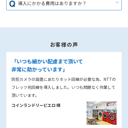
の契約が必要です。当社では法人様でもリーズナブルにご利用
導入にかかる費用はありますか？
いただけるプロバイダも合わせて手配可能ですので、お気軽に
ご相談ください。
A. フレッツ光契約料4,180円、工事費が戸建の場合16,500円／
集合住宅の場合13,200円（一括もしくは分割支払いをお選び
いただけます）となります。
※税込での価格となります。
お客様の声
「いつも細かい配慮まで頂いて
非常に助かっています」
防犯カメラの設置にあたりネット回線が必要な為、NTTの
フレッツ光回線を導入しました。いつも問題なく作業して
頂いています。
コインランドリーピエロ 様