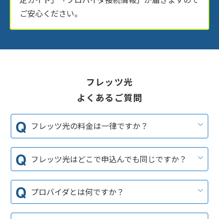
ご安心ください。
フレッツ光
よくあるご質問
フレッツ光の料金は一律ですか？
A. フレッツ光ネクストはインターネットが使い放題、月額利
用料も一律となります。
フレッツ光はどこで申込んでも同じですか？
月額利用料は建物のタイプ(戸建て/マンション)によって決まっ
ています。導入先の建物タイプ、設備状況を確認し料金プラン
A. NTTもしくはNTT正規代理店、どちらで申込みをしても同
をご案内いたしますのでご安心ください。
じサービスで違いはありません。
プロバイダとは何ですか？
代理店を通す場合は、細かい調整や手続きを代理店に任せる
ことができ手離れが良いというメリットがあります。実績のあ
A. インターネットをご利用いただくにはプロバイダサービス
る当社にお任せください！