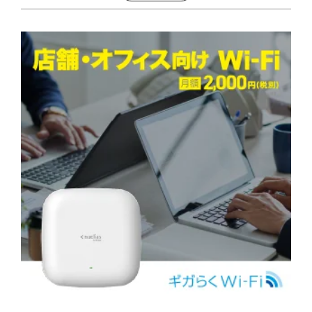
365日サポート付！初期設定も不要で使え
る
安全性の高いセキュリティ品質
ギガらくWi-Fiを導入するメリット
ギガらくWi-Fiはオフィスや宿泊施設な
どでも活躍している
全プランや料金設定は？
ライトプラン
ハイエンドプラン
ハイエンド6プラン
訪問修理オプションサービスを利用できる
ギガらくWi-Fiを利用する際の注意点