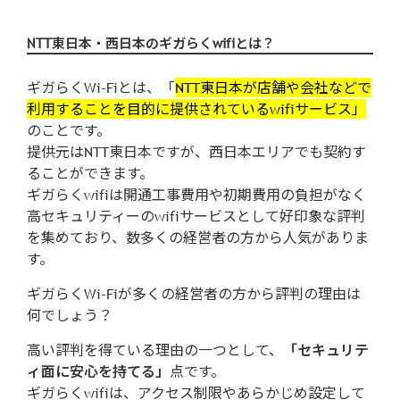
まとめ：法人や店舗用に導入するならN
NTT東日本・西日本のギガらくwifiとは？
TT東日本・西日本が提供する高速度通信
のギガらくwi-fiiがおすすめ！
ギガらくWi-Fiとは、「
NTT東日本が店舗や会社などで
利用することを目的に提供されているwifiサービス」
のことです。
提供元はNTT東日本ですが、西日本エリアでも契約す
ることができます。
ギガらくwifiは開通工事費用や初期費用の負担がなく
高セキュリティーのwifiサービスとして好印象な評判
を集めており、数多くの経営者の方から人気がありま
す。
ギガらくWi-Fiが多くの経営者の方から評判の理由は
何でしょう？
高い評判を得ている理由の一つとして、
「セキュリテ
ィ面に安心を持てる」
点です。
ギガらくwifiは、アクセス制限やあらかじめ設定して