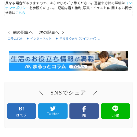
異なる場合がありますので、あらかじめご了承ください。運営や方針の詳細は
コン
テンツポリシー
を参照ください。
記載内容や権利(写真・イラスト)に関するお問合
せ等は
こちら
前の記事へ
次の記事へ
コラムTOP
インターネット
ギガらくwifi（ワイファイ）…
＼ SNSでシェア ／
Twitter
はてブ
FB
LINE