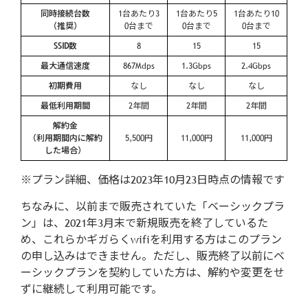
同時接続台数
1台あたり3
1台あたり5
1台あたり10
（推奨）
0台まで
0台まで
0台まで
SSID数
8
15
15
最大通信速度
867Mdps
1.3Gbps
2.4Gbps
初期費用
なし
なし
なし
最低利用期間
2年間
2年間
2年間
解約金
（利用期間内に解約
5,500円
11,000円
11,000円
した場合）
※プラン詳細、価格は2023年10月23日時点の情報です
ちなみに、以前まで販売されていた「ベーシックプラ
ン」は、2021年3月末で新規販売を終了しているた
め、これらかギガらくwifiを利用する方はこのプラン
の申し込みはできません。ただし、販売終了以前にベ
ーシックプランを契約していた方は、解約や変更をせ
ずに継続して利用可能です。