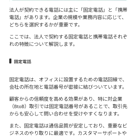
法人が契約できる電話には主に「固定電話」と「携帯
法人で電話を契約する際に必要な書類
電話」があります。企業の規模や業務内容に応じて、
どちらを選択するかが重要です。
法人確認書類
ここでは、法人で契約する固定電話と携帯電話それぞ
担当者の本人確認書類
れの特徴について解説します。
担当者と法人の関係が分かるもの
固定電話
法人印
固定電話は、オフィスに設置するための電話回線で、
法人で電話を契約する流れ
会社の所在地と電話番号が密接に結びついています。
1.キャリアショップか代理店へ問い合わせ
顧客からの信頼度を高める効果があり、特に対企業
る
（BtoB）取引では固定電話番号があることで、取引先
2.店舗または自社オフィスで商談
からも安心して問い合わせを受けやすくなります。
また、固定電話は通信品質が安定しており、重要なビ
3.必要書類を準備して申し込み
ジネスのやり取りに最適です。カスタマーサポートや