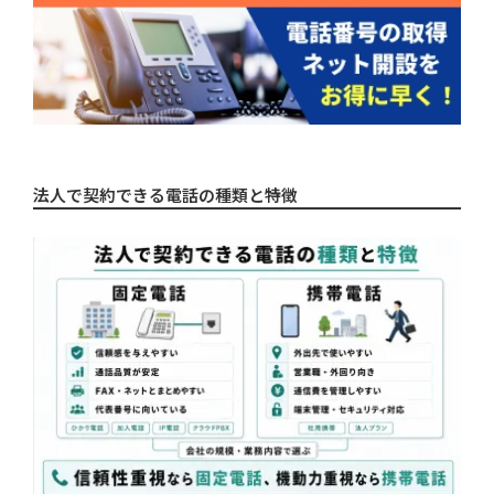
れる場合がある
法人で携帯電話を契約するメリット
通信コストを削減できる
セキュリティを強化できる
法人で契約できる電話の種類と特徴
端末や利用状況を一元管理できる
従業員の業務効率化に繋がる
法人の電話は固定電話と携帯のどちら
を選ぶ？選び方と判断ポイント
働き方で選ぶ（オフィス中心か、外勤・リ
モートか）
番号の信頼性・用途で選ぶ
電話を選ぶときの判断ポイント