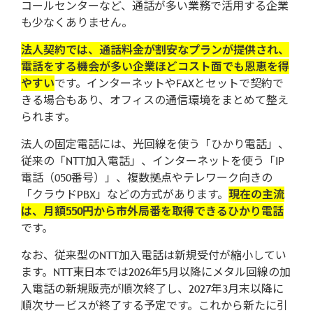
4.キャリア側での審査
コールセンターなど、通話が多い業務で活用する企業
も少なくありません。
5.納品・利用開始
法人契約では、通話料金が割安なプランが提供され、
開通までの日数の目安（建物タイプ別）
電話をする機会が多い企業ほどコスト面でも恩恵を得
やすい
です。インターネットやFAXとセットで契約で
法人で電話を契約する際に費用を抑え
きる場合もあり、オフィスの通信環境をまとめて整え
る方法3選
られます。
セット契約を活用する
法人の固定電話には、光回線を使う「ひかり電話」、
従来の「NTT加入電話」、インターネットを使う「IP
中古端末を導入する
電話（050番号）」、複数拠点やテレワーク向きの
「クラウドPBX」などの方式があります。
現在の主流
キャンペーン特典を利用する
は、月額550円から市外局番を取得できるひかり電話
です。
法人契約電話に関するよくある質問
なお、従来型のNTT加入電話は新規受付が縮小してい
スマホで法人の固定電話番号は使える？
ます。NTT東日本では2026年5月以降にメタル回線の加
入電話の新規販売が順次終了し、2027年3月末以降に
法人の固定電話の費用相場は？
順次サービスが終了する予定です。これから新たに引