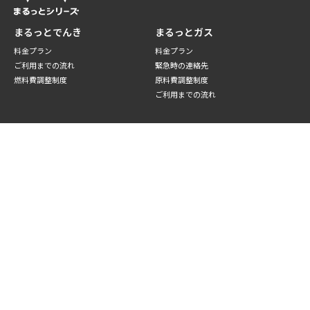
まるっとでんき
まるっとガス
料金プラン
料金プラン
ご利用までの流れ
緊急時の連絡先
燃料費調整制度
原料費調整制度
ご利用までの流れ
まるっとウォーター
さくっとウォーター
料金プラン
製品について
サーバー一覧
料金プラン
天然水について
サーバーの特徴
オプションサービス
よくある質問
ご利用までの流れ
まるっとひかり
まるっとWi-Fi
料金プラン
ご利用までの流れ
オプションサービス
ご利用までの流れ