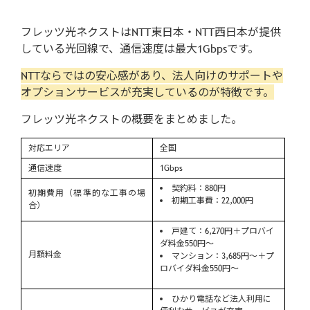
フレッツ光ネクストはNTT東日本・NTT西日本が提供
している光回線で、通信速度は最大1Gbpsです。
NTTならではの安心感があり、法人向けのサポートや
オプションサービスが充実しているのが特徴です。
フレッツ光ネクストの概要をまとめました。
対応エリア
全国
通信速度
1Gbps
契約料：880円
初期費用（標準的な工事の場
初期工事費：22,000円
合）
戸建て：6,270円＋プロバイ
ダ料金550円～
月額料金
マンション：3,685円～＋プ
ロバイダ料金550円～
ひかり電話など法人利用に