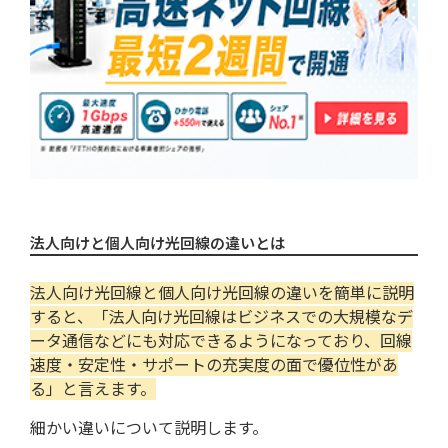
法人契約できる光回線を選ぶ
サポート・サービスが充実しているか調べ
る
「月額料金＋オプション料金」が予算内に
収まるか確かめる
希望の支払い方法が使えるかチェックする
ストレスのない通信速度かチェックする
法人向けと個人向け光回線の違いとは
違約金があるか確認しておく
法人向け光回線と個人向け光回線の違いを簡単に説明
すると、「法人向け光回線はビジネスでの大規模なデ
オフィスが提供エリア内にあるかチェック
ータ通信などにも対応できるようになっており、回線
する
速度・安定性・サポートの充実度の面で優位性があ
開通までにかかる時間を問い合わせる
る」と言えます。
細かい違いについて説明します。
光回線の契約方法・手続きの流れ