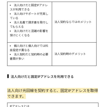
法人向けだと固定IPアドレ
契約する回線業者を選ぶ
スが利用できる
法人向けサポートが充実し
プロバイダを選ぶ
ている
法人契約ならではのメリット
法人名義で請求書を発行し
プラン・オプションを選ぶ
てもらえる
法人向けだと混雑の影響を
申し込み・工事日決定
受けにくくなる
開通工事の実施
個人向けと個人向けでは料
金設定が異なる
法人契約時のデメリット
ユーザー設定・利用開始
法人契約だと契約時の必要
書類が多い
おすすめ法人向け光回線6選
フレッツ光ネクスト
法人向けだと固定IPアドレスを利用できる
フレッツ光クロス
法人向け光回線を契約すると、固定IPアドレスを取得
ドコモ光
できます。
ソフトバンク光
IPアドレスとは…