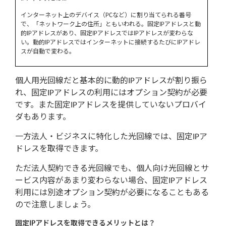
インターネット上のデバイス（PCなど）に割り当てられる番号
auひかり
で、「ネットワーク上の住所」ともいわれる。固定IPアドレスと動
的IPアドレスがあり、固定IPアドレスではIPアドレスが変わらな
BIGLOBE biz.
い。動的IPアドレスではインターネットに接続するたびにIPアドレ
スが自動で変わる。
まとめ：法人向け光回線の違い・契約
方法とおすすめ6つを紹介
個人用光回線だと基本的に動的IPアドレスが割り振ら
れ、固定IPアドレスの利用にはオプション契約が必要
です。また固定IPアドレスを提供していないプロバイ
ダもあります。
一方法人・ビジネスに特化した光回線では、固定IPア
ドレスを取得できます。
ただ法人契約できる光回線でも、個人向け光回線とサ
ービス内容があまり変わらない場合、固定IPアドレス
利用には別途オプション契約が必要になることもある
ので注意しましょう。
固定IPアドレスを取得できるメリットとは？