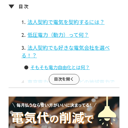
法人契約で電気を契約するには？
低圧電力（動力）って何？
法人契約でも好きな電気会社を選べ
る！？
そもそも電力自由化とは何？
東京電力や関西電力などの地域電力で
の法人契約はもったいない？
新電力会社へ乗り換え（新規契約）を検討
する際のポイント
法人様向けの新電力のハルエネでんき