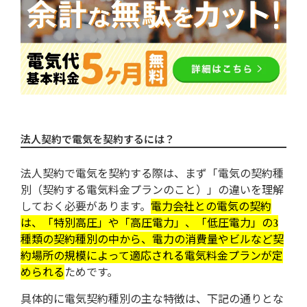
とは？
特典！ハルエネでんきなら最大5ヶ月間
基本料金無料
さらに特典！動力（低圧電力）切替で
現金5000円キャッシュバック
まとめ：電気の申し込みで基本料金最
法人契約で電気を契約するには？
大5ヶ月間無料特典キャンペーンを実施中
法人契約で電気を契約する際は、まず「電気の契約種
の電力会社がある！
別（契約する電気料金プランのこと）」の違いを理解
しておく必要があります。
電力会社との電気の契約
は、「特別高圧」や「高圧電力」、「低圧電力」の3
種類の契約種別の中から、電力の消費量やビルなど契
約場所の規模によって適応される電気料金プランが定
められる
ためです。
具体的に電気契約種別の主な特徴は、下記の通りとな