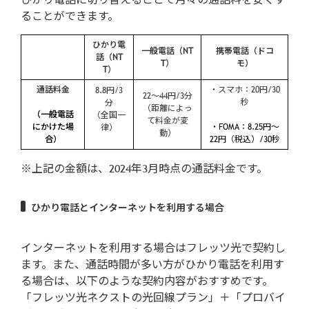
ることができます。
ひかり電
一般電話（NT
携帯電話（ドコ
話（NT
T）
モ）
T）
通話料金
・スマホ：20円/30
8.8円/3
22〜44円/3分
秒
分
（距離によっ
（一般電話
（全国一
て料金が変
にかけた場
・FOMA：8.25円〜
律）
動）
合）
22円（税込）/30秒
※上記の金額は、2024年3月時点の通話料金です。
ひかり電話とインターネットを利用する場合
インターネットを利用する場合はフレッツ光で契約し
ます。また、通話時間が多い方がひかり電話を利用す
る場合は、以下のような契約内容がおすすめです。
「フレッツ光ネクストの光回線プラン」＋「プロバイ