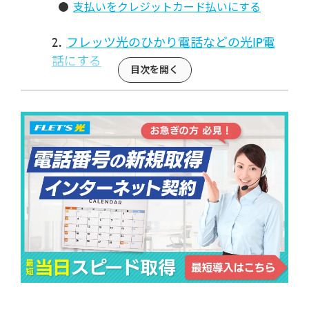
支払いをクレジットカード払いにする
フレッツ光のひかり電話などの光IP電
話にする
固定電話からひかり電話へ乗り換える
と大きなメリットが存在する
固定電話の番号そのままでひかり電話
に安く切り替える方法
ひかり電話とインターネットを利用する場
合
ひかり電話のみ利用の場合はひかり電話ネ
クスト
まとめ：固定電話の番号はそのままで
安くする方法をご紹介！