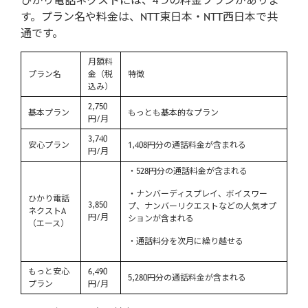
ひかり電話ネクストには、4つの料金プランがありま
す。プラン名や料金は、NTT東日本・NTT西日本で共
通です。
月額料
プラン名
金（税
特徴
込み）
2,750
基本プラン
もっとも基本的なプラン
円/月
3,740
安心プラン
1,408円分の通話料金が含まれる
円/月
・528円分の通話料金が含まれる
・ナンバーディスプレイ、ボイスワー
ひかり電話
3,850
プ、ナンバーリクエストなどの人気オプ
ネクストA
円/月
ションが含まれる
（エース）
・通話料分を次月に繰り越せる
もっと安心
6,490
5,280円分の通話料金が含まれる
プラン
円/月